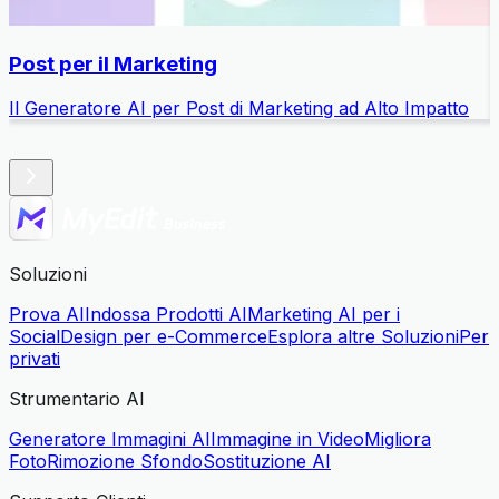
Post per il Marketing
Il Generatore AI per Post di Marketing ad Alto Impatto
I
Soluzioni
Prova AI
Indossa Prodotti AI
Marketing AI per i
Social
Design per e-Commerce
Esplora altre Soluzioni
Per
privati
Strumentario AI
Generatore Immagini AI
Immagine in Video
Migliora
Foto
Rimozione Sfondo
Sostituzione AI