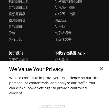
视频编辑工具
AI 对话式视频编辑
音频编辑工具
AI 视频生成器
视频剪辑器
AI 绘图生成器
图片编辑器
现正流行
音频编辑
AI 拼贴
价格
文字转语音
所有工具
语音转文字
关于我们
下载行动装置 App
关于讯连科技
威力导演
MyEdit 商业版
相片大师
We Value Your Privacy
联络我们
Promeo
We use cookies to improve your experience on our site,
支持中心
personalize content/ads, and analyze our traffic. You
can click "Cookie Settings" to provide controlled
consent.
更改语言
Cookies Settings