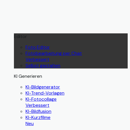
Editor
Foto Editor
Fotobearbeitung per Chat
Verbessert
Selbst gestalten
KI Generieren
KI-Bildgenerator
KI-Trend-Vorlagen
KI-Fotocollage
Verbessert
KI-Bildfusion
KI-Kurzfilme
Neu