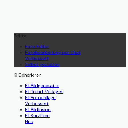
Editor
Foto Editor
Fotobearbeitung per Chat
Verbessert
Selbst gestalten
KI Generieren
KI-Bildgenerator
KI-Trend-Vorlagen
KI-Fotocollage
Verbessert
KI-Bildfusion
KI-Kurzfilme
Neu