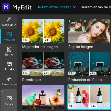
Herramientas imagen
Herramientas de 
Generar IA
Mejoras
Mejorador de imagen
Ampliar Imagen
Estilo
Fondo
Reenfoque
Reducción de Ruido
Esenciales
Fotos