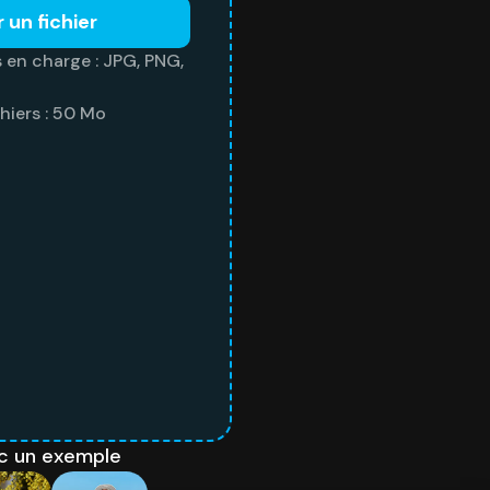
r un fichier
s en charge : JPG, PNG,
chiers : 50 Mo
c un exemple