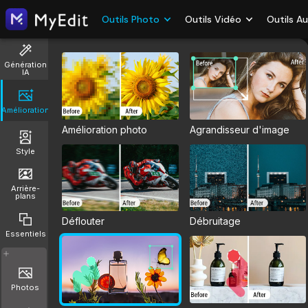
Outils Photo
Outils Vidéo
Outils A
Génération
IA
Amélioration
Amélioration photo
Agrandisseur d'image
Style
Arrière-
plans
Déflouter
Débruitage
Essentiels
Photos