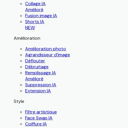
Collage IA
Amélioré
Fusion image IA
Shorts IA
NEW
Amélioration
Amélioration photo
Agrandisseur d'image
Déflouter
Débruitage
Remplissage IA
Amélioré
Suppression IA
Extension IA
Style
Filtre artistique
Face Swap IA
Coiffure IA