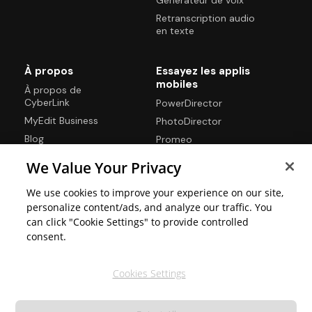
Retranscription audio
en texte
À propos
Essayez les applis
mobiles
À propos de
CyberLink
PowerDirector
MyEdit Business
PhotoDirector
Blog
Promeo
Contactez-nous
We Value Your Privacy
Centre de support
We use cookies to improve your experience on our site,
personalize content/ads, and analyze our traffic. You
can click "Cookie Settings" to provide controlled
Langues
consent.
Cookies Settings