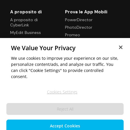
A proposito di
Prova le App Mobili
A proposito di
PowerDirector
CyberLink
PhotoDirector
MyEdit Business
Promeo
Blog
We Value Your Privacy
Contattaci
Centro assistenza
We use cookies to improve your experience on our site,
personalize content/ads, and analyze our traffic. You
can click "Cookie Settings" to provide controlled
Lingue
consent.
Cookies Settings
Reject All
© 2026 CyberLink Corp. Tutti i diritti
Privacy
riservati.
Termini di
Servizio
Accept Cookies