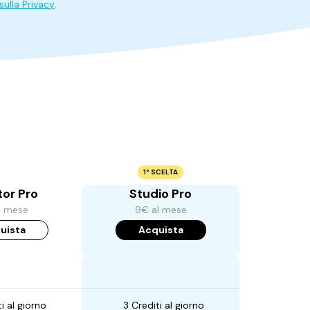
ulla Privacy
.
1° SCELTA
or Pro
Studio Pro
l mese
9€ al mese
uista
Acquista
i al giorno
3 Crediti al giorno