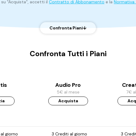
 su "Acquista", accetti il
Contratto di Abbonamento
e la
Normativa s
Confronta Piani
↓
Confronta Tutti i Piani
tis
Audio Pro
Creat
5€ al mese
7€ a
zia
Acquista
Acq
 al giorno
3 Crediti al giorno
3 Credit