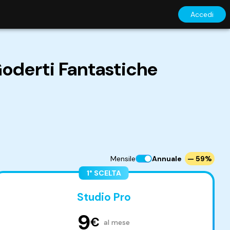
Accedi
 Goderti Fantastiche
Mensile
Annuale
— 59%
1° SCELTA
Studio Pro
9
€
al mese