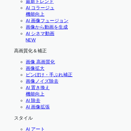
最新トレンド
AI コラージュ
機能向上
AI 画像フュージョン
画像から動画を生成
AI シネマ動画
NEW
高画質化＆補正
画像 高画質化
画像拡大
ピンぼけ・手ぶれ補正
画像ノイズ除去
AI 置き換え
機能向上
AI 除去
AI 画像拡張
スタイル
AI アート