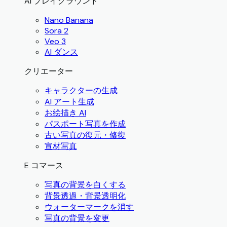
AI プレイグラウンド
Nano Banana
Sora 2
Veo 3
AI ダンス
クリエーター
キャラクターの生成
AI アート生成
お絵描き AI
パスポート写真を作成
古い写真の復元・修復
宣材写真
E コマース
写真の背景を白くする
背景透過・背景透明化
ウォーターマークを消す
写真の背景を変更