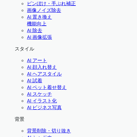
ピンぼけ・手ぶれ補正
画像ノイズ除去
AI 置き換え
機能向上
AI 除去
AI 画像拡張
スタイル
AI アート
AI 顔入れ替え
AI ヘアスタイル
AI 試着
AI ペット着せ替え
AI スケッチ
AI イラスト化
AI ビジネス写真
背景
背景削除・切り抜き