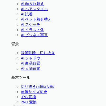
AI 顔入れ替え
AI ヘアスタイル
AI 試着
AI ペット着せ替え
AI スケッチ
AI イラスト化
AI ビジネス写真
背景
背景削除・切り抜き
AI シャドウ
AI 商品背景
AI 人物背景
基本ツール
切り抜き/回転/反転
画像サイズ変更
JPG 変換
PNG 変換