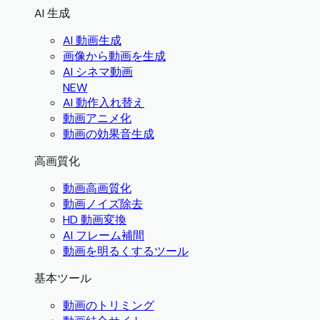
AI 生成
AI 動画生成
画像から動画を生成
AI シネマ動画
NEW
AI 動作入れ替え
動画アニメ化
動画の効果音生成
高画質化
動画高画質化
動画ノイズ除去
HD 動画変換
AI フレーム補間
動画を明るくするツール
基本ツール
動画のトリミング