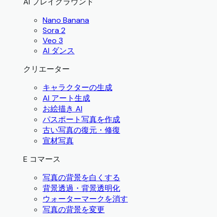
AI プレイグラウンド
Nano Banana
Sora 2
Veo 3
AI ダンス
クリエーター
キャラクターの生成
AI アート生成
お絵描き AI
パスポート写真を作成
古い写真の復元・修復
宣材写真
E コマース
写真の背景を白くする
背景透過・背景透明化
ウォーターマークを消す
写真の背景を変更