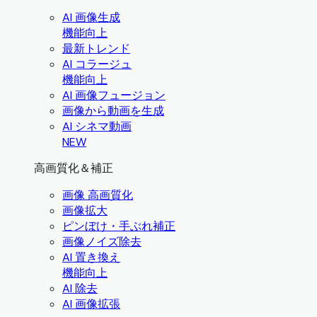
AI 画像生成
機能向上
最新トレンド
AI コラージュ
機能向上
AI 画像フュージョン
画像から動画を生成
AI シネマ動画
NEW
高画質化＆補正
画像 高画質化
画像拡大
ピンぼけ・手ぶれ補正
画像ノイズ除去
AI 置き換え
機能向上
AI 除去
AI 画像拡張