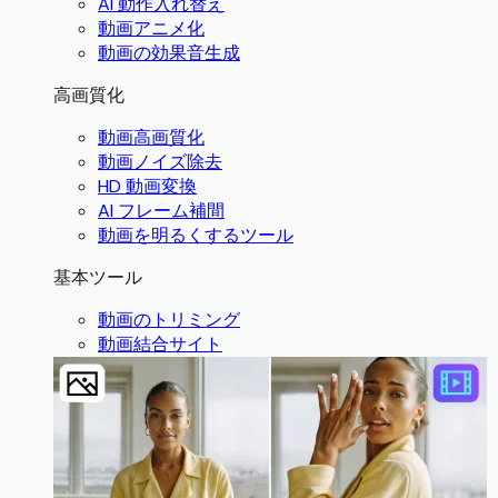
AI 動作入れ替え
動画アニメ化
動画の効果音生成
高画質化
動画高画質化
動画ノイズ除去
HD 動画変換
AI フレーム補間
動画を明るくするツール
基本ツール
動画のトリミング
動画結合サイト