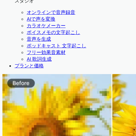
スタジオ
オンラインで音声録音
AIで声を変換
カラオケメーカー
ボイスメモの文字起こし
音声を生成
ポッドキャスト 文字起こし
フリー効果音素材
AI 歌詞生成
プランと価格