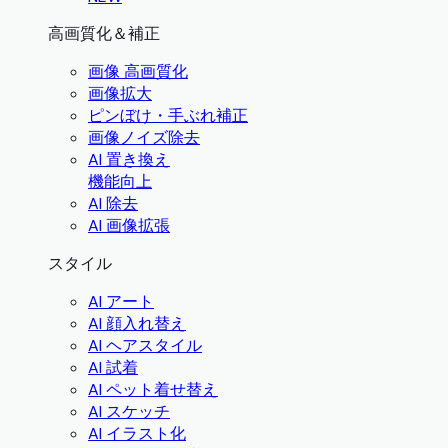
高画質化＆補正
画像 高画質化
画像拡大
ピンぼけ・手ぶれ補正
画像ノイズ除去
AI 置き換え
機能向上
AI 除去
AI 画像拡張
スタイル
AI アート
AI 顔入れ替え
AI ヘアスタイル
AI 試着
AI ペット着せ替え
AI スケッチ
AI イラスト化