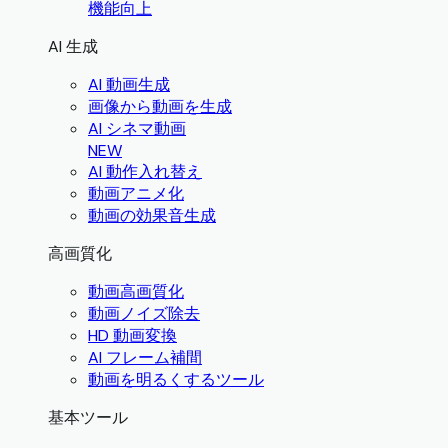
機能向上
AI 生成
AI 動画生成
画像から動画を生成
AI シネマ動画
NEW
AI 動作入れ替え
動画アニメ化
動画の効果音生成
高画質化
動画高画質化
動画ノイズ除去
HD 動画変換
AI フレーム補間
動画を明るくするツール
基本ツール