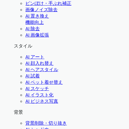
ピンぼけ・手ぶれ補正
画像ノイズ除去
AI 置き換え
機能向上
AI 除去
AI 画像拡張
スタイル
AI アート
AI 顔入れ替え
AI ヘアスタイル
AI 試着
AI ペット着せ替え
AI スケッチ
AI イラスト化
AI ビジネス写真
背景
背景削除・切り抜き