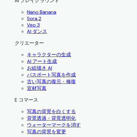
AI プレイグラウンド
Nano Banana
Sora 2
Veo 3
AI ダンス
クリエーター
キャラクターの生成
AI アート生成
お絵描き AI
パスポート写真を作成
古い写真の復元・修復
宣材写真
E コマース
写真の背景を白くする
背景透過・背景透明化
ウォーターマークを消す
写真の背景を変更