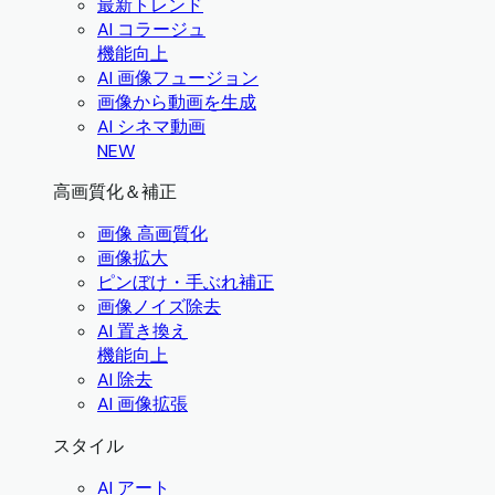
最新トレンド
AI コラージュ
機能向上
AI 画像フュージョン
画像から動画を生成
AI シネマ動画
NEW
高画質化＆補正
画像 高画質化
画像拡大
ピンぼけ・手ぶれ補正
画像ノイズ除去
AI 置き換え
機能向上
AI 除去
AI 画像拡張
スタイル
AI アート