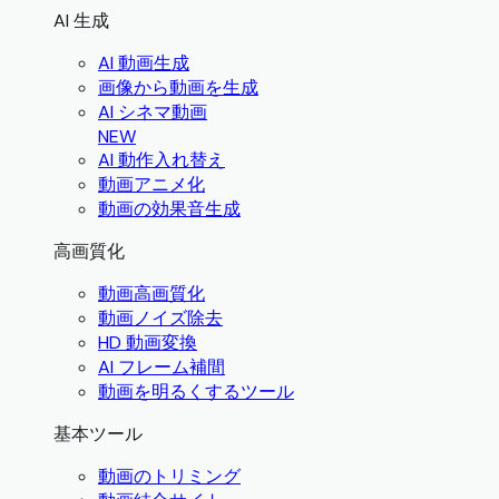
AI 生成
AI 動画生成
画像から動画を生成
AI シネマ動画
NEW
AI 動作入れ替え
動画アニメ化
動画の効果音生成
高画質化
動画高画質化
動画ノイズ除去
HD 動画変換
AI フレーム補間
動画を明るくするツール
基本ツール
動画のトリミング