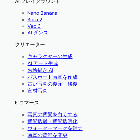
AI プレイグラウンド
Nano Banana
Sora 2
Veo 3
AI ダンス
クリエーター
キャラクターの生成
AI アート生成
お絵描き AI
パスポート写真を作成
古い写真の復元・修復
宣材写真
E コマース
写真の背景を白くする
背景透過・背景透明化
ウォーターマークを消す
写真の背景を変更