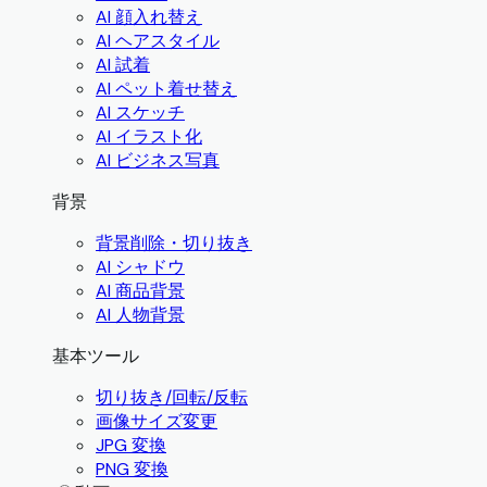
AI 顔入れ替え
AI ヘアスタイル
AI 試着
AI ペット着せ替え
AI スケッチ
AI イラスト化
AI ビジネス写真
背景
背景削除・切り抜き
AI シャドウ
AI 商品背景
AI 人物背景
基本ツール
切り抜き/回転/反転
画像サイズ変更
JPG 変換
PNG 変換