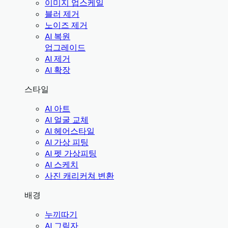
이미지 업스케일
블러 제거
노이즈 제거
AI 복원
업그레이드
AI 제거
AI 확장
스타일
AI 아트
AI 얼굴 교체
AI 헤어스타일
AI 가상 피팅
AI 펫 가상피팅
AI 스케치
사진 캐리커쳐 변환
배경
누끼따기
AI 그림자