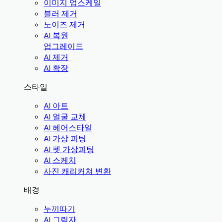
이미지 업스케일
블러 제거
노이즈 제거
AI 복원
업그레이드
AI 제거
AI 확장
스타일
AI 아트
AI 얼굴 교체
AI 헤어스타일
AI 가상 피팅
AI 펫 가상피팅
AI 스케치
사진 캐리커쳐 변환
배경
누끼따기
AI 그림자