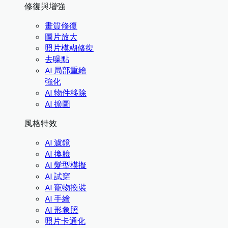
修復與增強
畫質修復
圖片放大
照片模糊修復
去噪點
AI 局部重繪
強化
AI 物件移除
AI 擴圖
風格特效
AI 濾鏡
AI 換臉
AI 髮型模擬
AI 試穿
AI 寵物換裝
AI 手繪
AI 形象照
照片卡通化