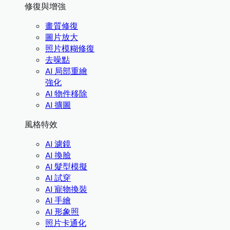
修復與增強
畫質修復
圖片放大
照片模糊修復
去噪點
AI 局部重繪
強化
AI 物件移除
AI 擴圖
風格特效
AI 濾鏡
AI 換臉
AI 髮型模擬
AI 試穿
AI 寵物換裝
AI 手繪
AI 形象照
照片卡通化