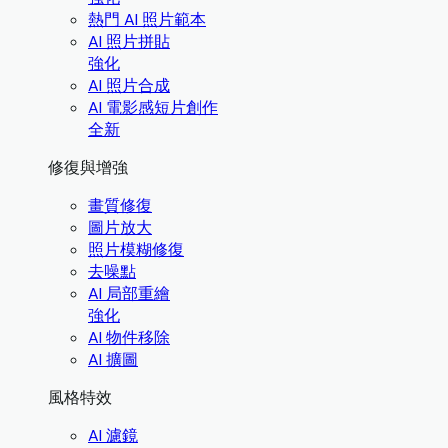
熱門 AI 照片範本
AI 照片拼貼
強化
AI 照片合成
AI 電影感短片創作
全新
修復與增強
畫質修復
圖片放大
照片模糊修復
去噪點
AI 局部重繪
強化
AI 物件移除
AI 擴圖
風格特效
AI 濾鏡