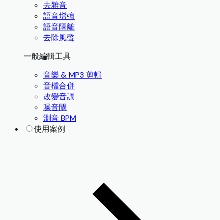
去雜音
語音增強
語音隔離
去除風聲
一般編輯工具
音樂 & MP3 剪輯
音檔合併
改變音調
噪音閘
測音 BPM
使用案例