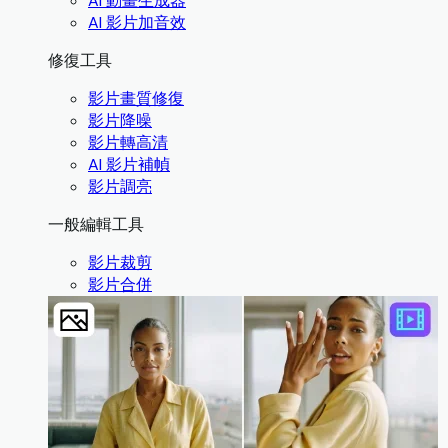
AI 動畫生成器
AI 影片加音效
修復工具
影片畫質修復
影片降噪
影片轉高清
AI 影片補幀
影片調亮
一般編輯工具
影片裁剪
影片合併