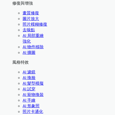
修復與增強
畫質修復
圖片放大
照片模糊修復
去噪點
AI 局部重繪
強化
AI 物件移除
AI 擴圖
風格特效
AI 濾鏡
AI 換臉
AI 髮型模擬
AI 試穿
AI 寵物換裝
AI 手繪
AI 形象照
照片卡通化