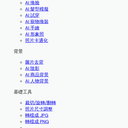
AI 換臉
AI 髮型模擬
AI 試穿
AI 寵物換裝
AI 手繪
AI 形象照
照片卡通化
背景
圖片去背
AI 陰影
AI 商品背景
AI 人物背景
基礎工具
裁切/旋轉/翻轉
照片尺寸調整
轉檔成 JPG
轉檔成 PNG