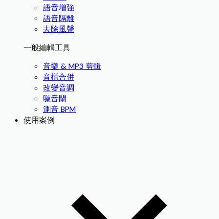
語音增強
語音隔離
去除風聲
一般編輯工具
音樂 & MP3 剪輯
音檔合併
改變音調
噪音閘
測音 BPM
使用案例