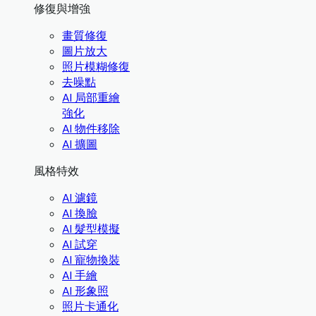
修復與增強
畫質修復
圖片放大
照片模糊修復
去噪點
AI 局部重繪
強化
AI 物件移除
AI 擴圖
風格特效
AI 濾鏡
AI 換臉
AI 髮型模擬
AI 試穿
AI 寵物換裝
AI 手繪
AI 形象照
照片卡通化