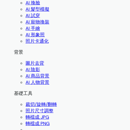
AI 換臉
AI 髮型模擬
AI 試穿
AI 寵物換裝
AI 手繪
AI 形象照
照片卡通化
背景
圖片去背
AI 陰影
AI 商品背景
AI 人物背景
基礎工具
裁切/旋轉/翻轉
照片尺寸調整
轉檔成 JPG
轉檔成 PNG