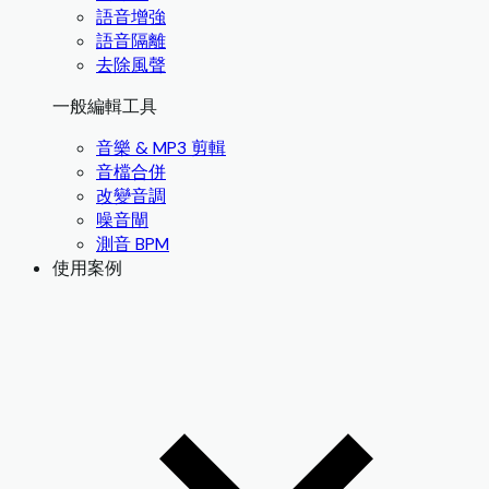
語音增強
語音隔離
去除風聲
一般編輯工具
音樂 & MP3 剪輯
音檔合併
改變音調
噪音閘
測音 BPM
使用案例