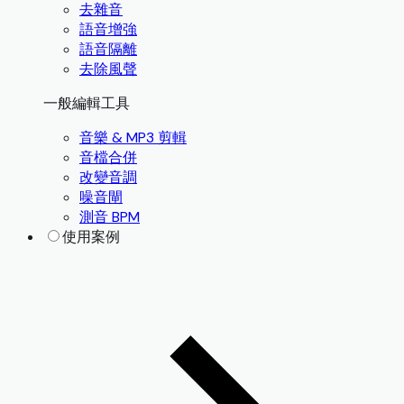
去雜音
語音增強
語音隔離
去除風聲
一般編輯工具
音樂 & MP3 剪輯
音檔合併
改變音調
噪音閘
測音 BPM
使用案例