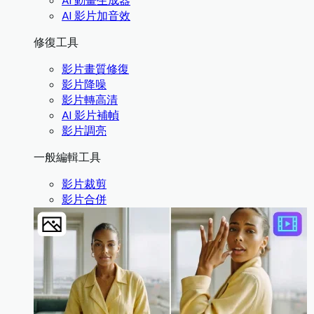
AI 動畫生成器
AI 影片加音效
修復工具
影片畫質修復
影片降噪
影片轉高清
AI 影片補幀
影片調亮
一般編輯工具
影片裁剪
影片合併