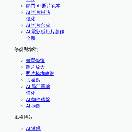
熱門 AI 照片範本
AI 照片拼貼
強化
AI 照片合成
AI 電影感短片創作
全新
修復與增強
畫質修復
圖片放大
照片模糊修復
去噪點
AI 局部重繪
強化
AI 物件移除
AI 擴圖
風格特效
AI 濾鏡