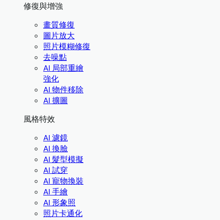
修復與增強
畫質修復
圖片放大
照片模糊修復
去噪點
AI 局部重繪
強化
AI 物件移除
AI 擴圖
風格特效
AI 濾鏡
AI 換臉
AI 髮型模擬
AI 試穿
AI 寵物換裝
AI 手繪
AI 形象照
照片卡通化