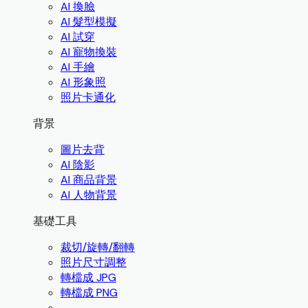
AI 換臉
AI 髮型模擬
AI 試穿
AI 寵物換裝
AI 手繪
AI 形象照
照片卡通化
背景
圖片去背
AI 陰影
AI 商品背景
AI 人物背景
基礎工具
裁切/旋轉/翻轉
照片尺寸調整
轉檔成 JPG
轉檔成 PNG