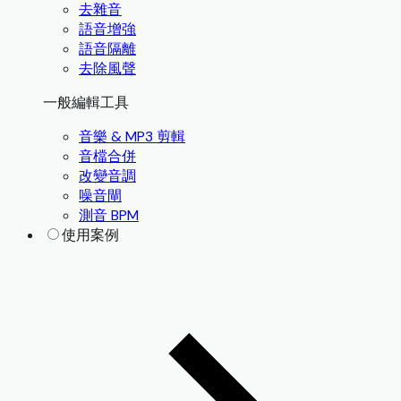
去雜音
語音增強
語音隔離
去除風聲
一般編輯工具
音樂 & MP3 剪輯
音檔合併
改變音調
噪音閘
測音 BPM
使用案例