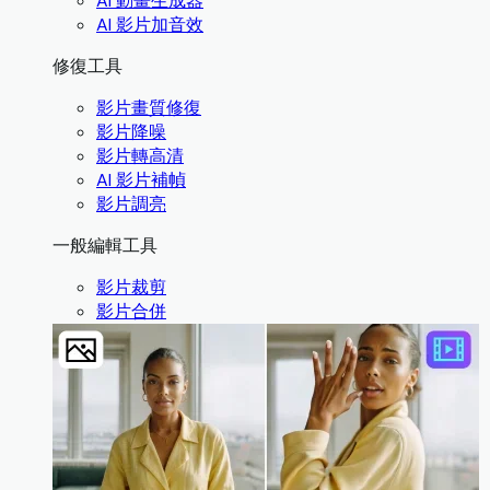
AI 動畫生成器
AI 影片加音效
修復工具
影片畫質修復
影片降噪
影片轉高清
AI 影片補幀
影片調亮
一般編輯工具
影片裁剪
影片合併