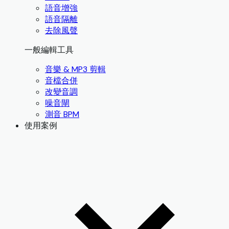
語音增強
語音隔離
去除風聲
一般編輯工具
音樂 & MP3 剪輯
音檔合併
改變音調
噪音閘
測音 BPM
使用案例