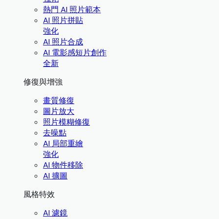
熱門 AI 照片範本
AI 照片拼貼
強化
AI 照片合成
AI 電影感短片創作
全新
修復與增強
畫質修復
圖片放大
照片模糊修復
去噪點
AI 局部重繪
強化
AI 物件移除
AI 擴圖
風格特效
AI 濾鏡