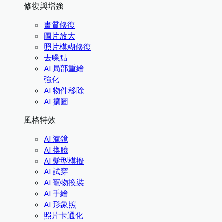
修復與增強
畫質修復
圖片放大
照片模糊修復
去噪點
AI 局部重繪
強化
AI 物件移除
AI 擴圖
風格特效
AI 濾鏡
AI 換臉
AI 髮型模擬
AI 試穿
AI 寵物換裝
AI 手繪
AI 形象照
照片卡通化