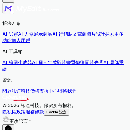
解決方案
AI 試穿
AI 人像展示商品
AI 行銷貼文
電商圖片設計
探索更多
功能
個人用戶
AI 工具箱
AI 繪圖生成器
AI 圖片生成影片
畫質修復
圖片去背
AI 局部重
繪
資源
關於訊連科技
價格
支援中心
聯絡我們
© 2026 訊連科技。保留所有權利。
隱私權政策
服務條款
Cookie 設定
更改語言