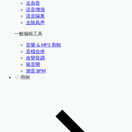
去杂音
语音增强
语音隔离
去除风声
一般编辑工具
音樂 & MP3 剪輯
音檔合併
改變音調
噪音閘
測音 BPM
用例