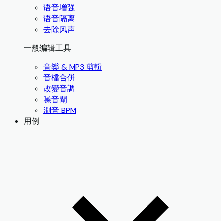
语音增强
语音隔离
去除风声
一般编辑工具
音樂 & MP3 剪輯
音檔合併
改變音調
噪音閘
測音 BPM
用例