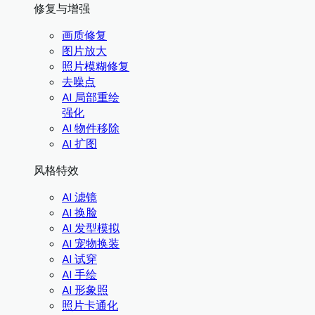
修复与增强
画质修复
图片放大
照片模糊修复
去噪点
AI 局部重绘
强化
AI 物件移除
AI 扩图
风格特效
AI 滤镜
AI 换脸
AI 发型模拟
AI 宠物换装
AI 试穿
AI 手绘
AI 形象照
照片卡通化