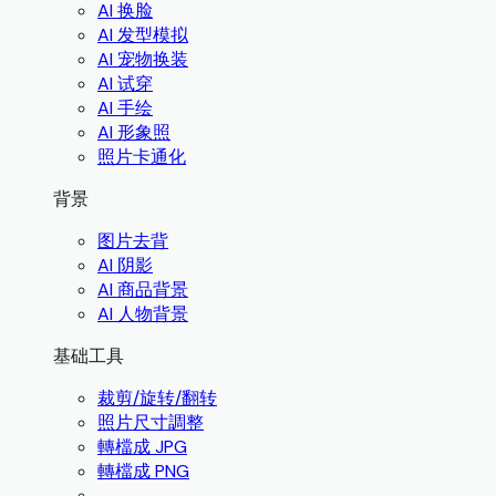
AI 换脸
AI 发型模拟
AI 宠物换装
AI 试穿
AI 手绘
AI 形象照
照片卡通化
背景
图片去背
AI 阴影
AI 商品背景
AI 人物背景
基础工具
裁剪/旋转/翻转
照片尺寸調整
轉檔成 JPG
轉檔成 PNG