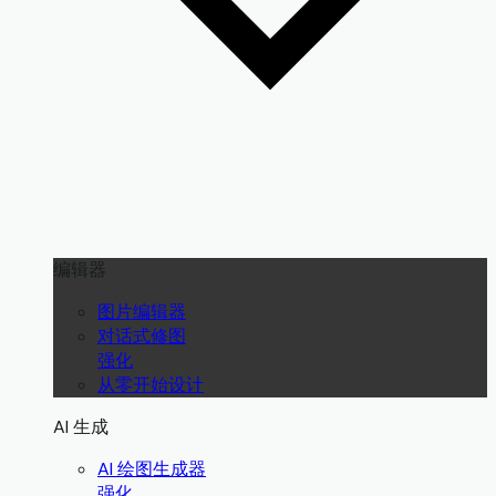
编辑器
图片编辑器
对话式修图
强化
从零开始设计
AI 生成
AI 绘图生成器
强化