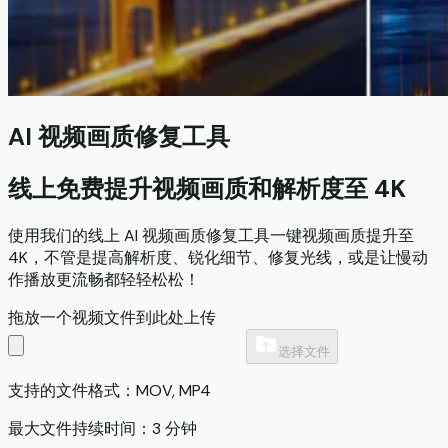
AI 视频画质修复工具
线上免费提升视频画质和解析度至 4K
使用我们的线上 AI 视频画质修复工具一键视频画质提升至
4K，不管是提高解析度、锐化细节、修复光线，或是让慢动
作播放更流畅都轻轻松松！
拖放一个视频文件到此处上传
选择文件
支持的文件格式：MOV, MP4
最大文件持续时间：3 分钟