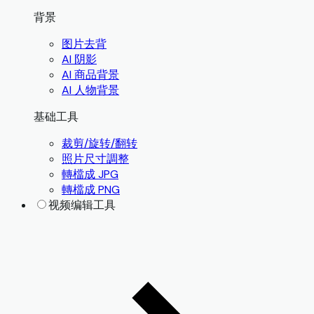
背景
图片去背
AI 阴影
AI 商品背景
AI 人物背景
基础工具
裁剪/旋转/翻转
照片尺寸調整
轉檔成 JPG
轉檔成 PNG
视频编辑工具