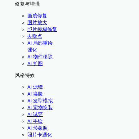
修复与增强
画质修复
图片放大
照片模糊修复
去噪点
AI 局部重绘
强化
AI 物件移除
AI 扩图
风格特效
AI 滤镜
AI 换脸
AI 发型模拟
AI 宠物换装
AI 试穿
AI 手绘
AI 形象照
照片卡通化