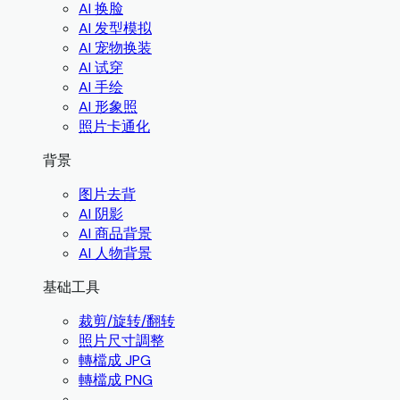
AI 换脸
AI 发型模拟
AI 宠物换装
AI 试穿
AI 手绘
AI 形象照
照片卡通化
背景
图片去背
AI 阴影
AI 商品背景
AI 人物背景
基础工具
裁剪/旋转/翻转
照片尺寸調整
轉檔成 JPG
轉檔成 PNG