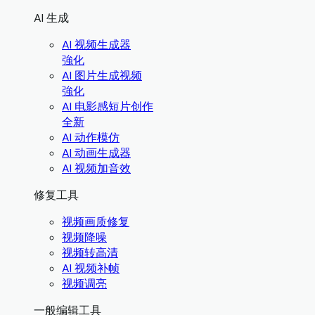
AI 生成
AI 视频生成器
強化
AI 图片生成视频
強化
AI 电影感短片创作
全新
AI 动作模仿
AI 动画生成器
AI 视频加音效
修复工具
视频画质修复
视频降噪
视频转高清
AI 视频补帧
视频调亮
一般编辑工具