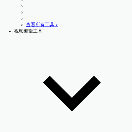
查看所有工具 >
视频编辑工具