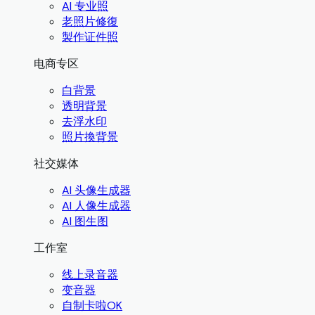
AI 专业照
老照片修復
製作证件照
电商专区
白背景
透明背景
去浮水印
照片換背景
社交媒体
AI 头像生成器
AI 人像生成器
AI 图生图
工作室
线上录音器
变音器
自制卡啦OK