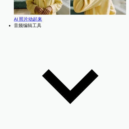
AI 照片动起来
音频编辑工具