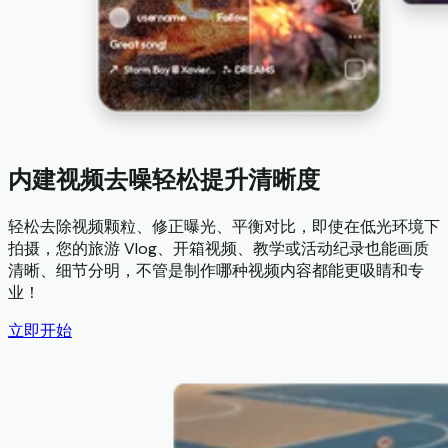
内建视频去噪轻松提升清晰度
轻松去除视频颗粒、修正曝光、平衡对比，即使在低光环境下
拍摄，您的旅游 Vlog、开箱视频、教学或活动纪录也能画质
清晰、细节分明，不管是制作哪种视频内容都能更吸睛和专
业！
立即开始