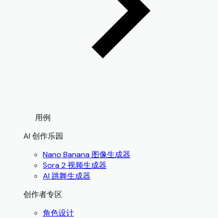
用例
AI 创作乐园
Nano Banana 图像生成器
Sora 2 视频生成器
AI 跳舞生成器
创作者专区
角色设计