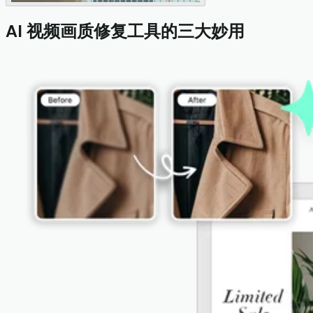
AI 视频画质修复工具的三大妙用