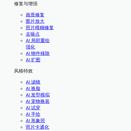
修复与增强
画质修复
图片放大
照片模糊修复
去噪点
AI 局部重绘
强化
AI 物件移除
AI 扩图
风格特效
AI 滤镜
AI 换脸
AI 发型模拟
AI 宠物换装
AI 试穿
AI 手绘
AI 形象照
照片卡通化