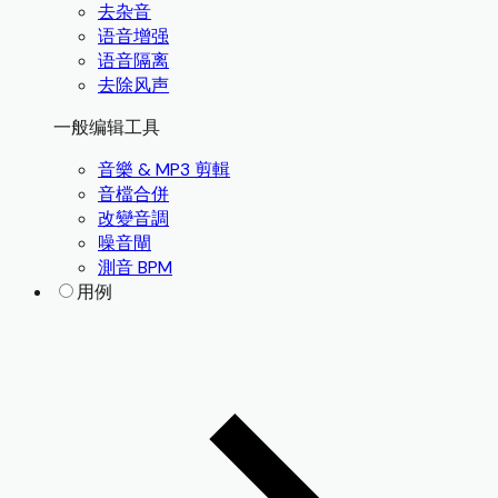
去杂音
语音增强
语音隔离
去除风声
一般编辑工具
音樂 & MP3 剪輯
音檔合併
改變音調
噪音閘
測音 BPM
用例