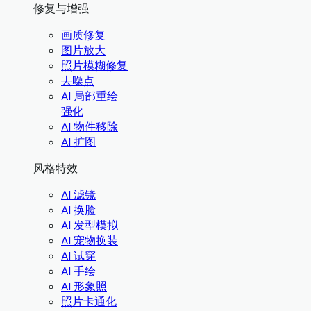
修复与增强
画质修复
图片放大
照片模糊修复
去噪点
AI 局部重绘
强化
AI 物件移除
AI 扩图
风格特效
AI 滤镜
AI 换脸
AI 发型模拟
AI 宠物换装
AI 试穿
AI 手绘
AI 形象照
照片卡通化