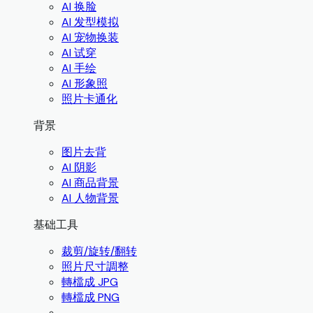
AI 换脸
AI 发型模拟
AI 宠物换装
AI 试穿
AI 手绘
AI 形象照
照片卡通化
背景
图片去背
AI 阴影
AI 商品背景
AI 人物背景
基础工具
裁剪/旋转/翻转
照片尺寸調整
轉檔成 JPG
轉檔成 PNG