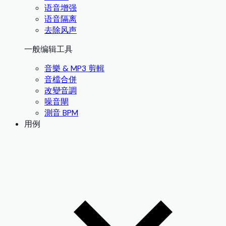
语音增强
语音隔离
去除风声
一般编辑工具
音樂 & MP3 剪輯
音檔合併
改變音調
噪音閘
測音 BPM
用例