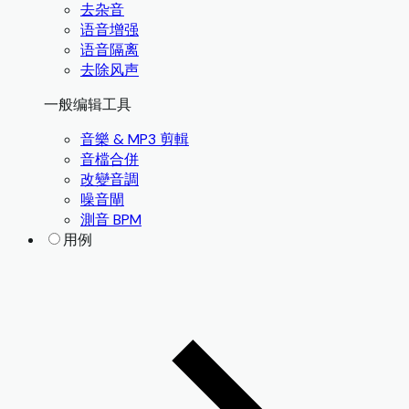
去杂音
语音增强
语音隔离
去除风声
一般编辑工具
音樂 & MP3 剪輯
音檔合併
改變音調
噪音閘
測音 BPM
用例