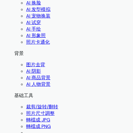
AI 换脸
AI 发型模拟
AI 宠物换装
AI 试穿
AI 手绘
AI 形象照
照片卡通化
背景
图片去背
AI 阴影
AI 商品背景
AI 人物背景
基础工具
裁剪/旋转/翻转
照片尺寸調整
轉檔成 JPG
轉檔成 PNG