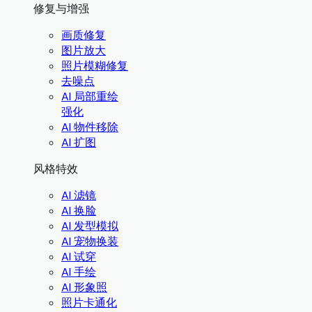
修复与增强
画质修复
图片放大
照片模糊修复
去噪点
AI 局部重绘
强化
AI 物件移除
AI 扩图
风格特效
AI 滤镜
AI 换脸
AI 发型模拟
AI 宠物换装
AI 试穿
AI 手绘
AI 形象照
照片卡通化