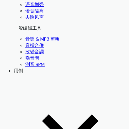
语音增强
语音隔离
去除风声
一般编辑工具
音樂 & MP3 剪輯
音檔合併
改變音調
噪音閘
測音 BPM
用例