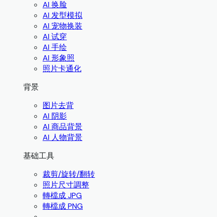
AI 换脸
AI 发型模拟
AI 宠物换装
AI 试穿
AI 手绘
AI 形象照
照片卡通化
背景
图片去背
AI 阴影
AI 商品背景
AI 人物背景
基础工具
裁剪/旋转/翻转
照片尺寸調整
轉檔成 JPG
轉檔成 PNG