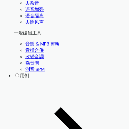
去杂音
语音增强
语音隔离
去除风声
一般编辑工具
音樂 & MP3 剪輯
音檔合併
改變音調
噪音閘
測音 BPM
用例