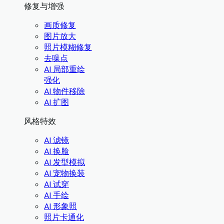
修复与增强
画质修复
图片放大
照片模糊修复
去噪点
AI 局部重绘
强化
AI 物件移除
AI 扩图
风格特效
AI 滤镜
AI 换脸
AI 发型模拟
AI 宠物换装
AI 试穿
AI 手绘
AI 形象照
照片卡通化