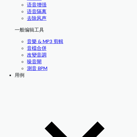
语音增强
语音隔离
去除风声
一般编辑工具
音樂 & MP3 剪輯
音檔合併
改變音調
噪音閘
測音 BPM
用例