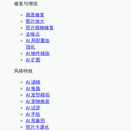
修复与增强
画质修复
图片放大
照片模糊修复
去噪点
AI 局部重绘
强化
AI 物件移除
AI 扩图
风格特效
AI 滤镜
AI 换脸
AI 发型模拟
AI 宠物换装
AI 试穿
AI 手绘
AI 形象照
照片卡通化