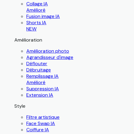
Collage IA
Amélioré
Fusion image IA
Shorts IA
NEW
Amélioration
Amélioration photo
Agrandisseur d'image
Déflouter
Débruitage
Remplissage IA
Amélioré
Suppression IA
Extension IA
Style
Filtre artistique
Face Swap IA
Coiffure IA