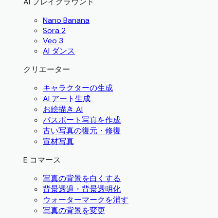
AI プレイグラウンド
Nano Banana
Sora 2
Veo 3
AI ダンス
クリエーター
キャラクターの生成
AI アート生成
お絵描き AI
パスポート写真を作成
古い写真の復元・修復
宣材写真
E コマース
写真の背景を白くする
背景透過・背景透明化
ウォーターマークを消す
写真の背景を変更