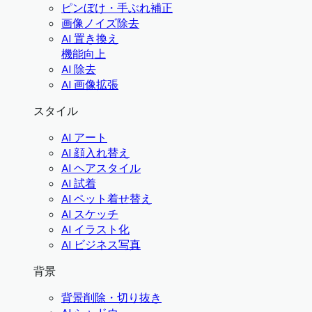
ピンぼけ・手ぶれ補正
画像ノイズ除去
AI 置き換え
機能向上
AI 除去
AI 画像拡張
スタイル
AI アート
AI 顔入れ替え
AI ヘアスタイル
AI 試着
AI ペット着せ替え
AI スケッチ
AI イラスト化
AI ビジネス写真
背景
背景削除・切り抜き