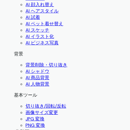
AI 顔入れ替え
AI ヘアスタイル
AI 試着
AI ペット着せ替え
AI スケッチ
AI イラスト化
AI ビジネス写真
背景
背景削除・切り抜き
AI シャドウ
AI 商品背景
AI 人物背景
基本ツール
切り抜き/回転/反転
画像サイズ変更
JPG 変換
PNG 変換