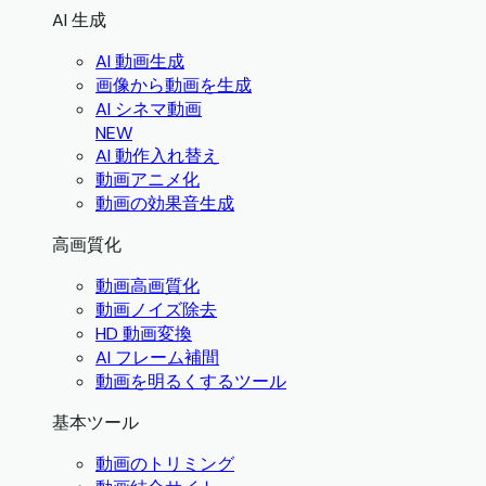
AI 生成
AI 動画生成
画像から動画を生成
AI シネマ動画
NEW
AI 動作入れ替え
動画アニメ化
動画の効果音生成
高画質化
動画高画質化
動画ノイズ除去
HD 動画変換
AI フレーム補間
動画を明るくするツール
基本ツール
動画のトリミング