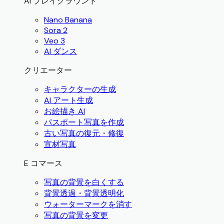
AI プレイグラウンド
Nano Banana
Sora 2
Veo 3
AI ダンス
クリエーター
キャラクターの生成
AI アート生成
お絵描き AI
パスポート写真を作成
古い写真の復元・修復
宣材写真
E コマース
写真の背景を白くする
背景透過・背景透明化
ウォーターマークを消す
写真の背景を変更