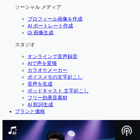
ソーシャル メディア
プロフィール画像を作成
AI ポートレート作成
i2i 画像生成
スタジオ
オンラインで音声録音
AIで声を変換
カラオケメーカー
ボイスメモの文字起こし
音声を生成
ポッドキャスト 文字起こし
フリー効果音素材
AI 歌詞生成
プランと価格