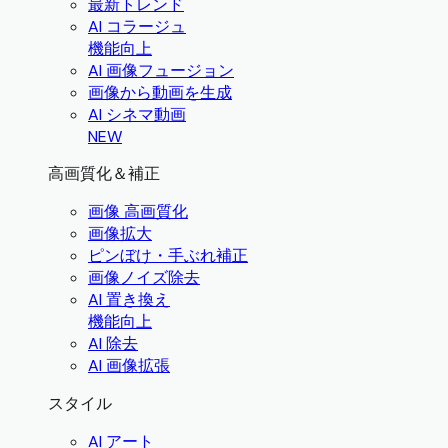
最新トレンド
AI コラージュ
機能向上
AI 画像フュージョン
画像から動画を生成
AI シネマ動画
NEW
高画質化＆補正
画像 高画質化
画像拡大
ピンぼけ・手ぶれ補正
画像ノイズ除去
AI 置き換え
機能向上
AI 除去
AI 画像拡張
スタイル
AI アート