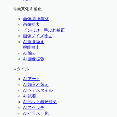
高画質化＆補正
画像 高画質化
画像拡大
ピンぼけ・手ぶれ補正
画像ノイズ除去
AI 置き換え
機能向上
AI 除去
AI 画像拡張
スタイル
AI アート
AI 顔入れ替え
AI ヘアスタイル
AI 試着
AI ペット着せ替え
AI スケッチ
AI イラスト化