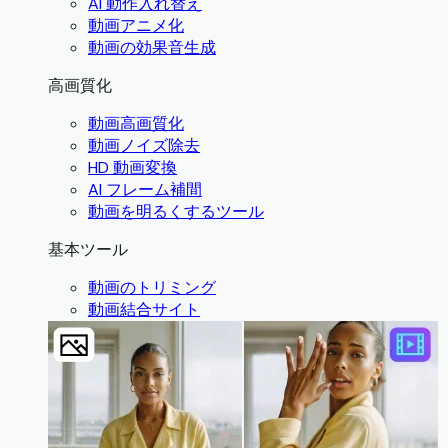
AI 動作入れ替え
動画アニメ化
動画の効果音生成
高画質化
動画高画質化
動画ノイズ除去
HD 動画変換
AI フレーム補間
動画を明るくするツール
基本ツール
動画のトリミング
動画結合サイト