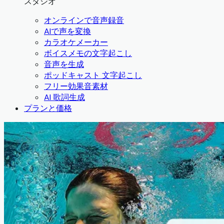
スタジオ
オンラインで音声録音
AIで声を変換
カラオケメーカー
ボイスメモの文字起こし
音声を生成
ポッドキャスト 文字起こし
フリー効果音素材
AI 歌詞生成
プランと価格