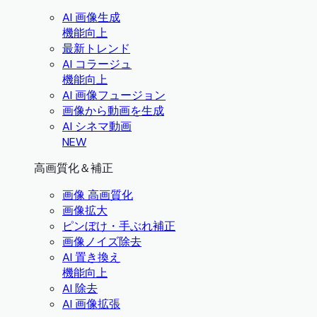
AI 画像生成
機能向上
最新トレンド
AI コラージュ
機能向上
AI 画像フュージョン
画像から動画を生成
AI シネマ動画
NEW
高画質化＆補正
画像 高画質化
画像拡大
ピンぼけ・手ぶれ補正
画像ノイズ除去
AI 置き換え
機能向上
AI 除去
AI 画像拡張