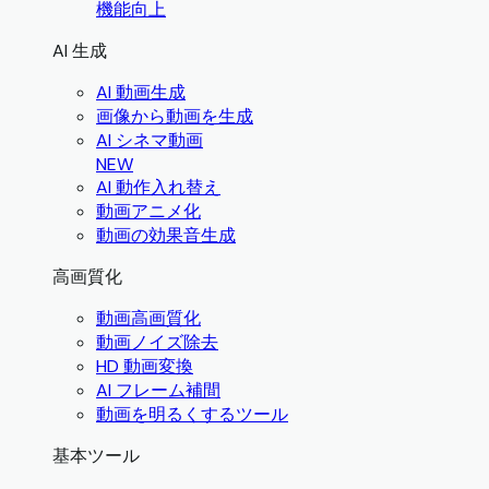
機能向上
AI 生成
AI 動画生成
画像から動画を生成
AI シネマ動画
NEW
AI 動作入れ替え
動画アニメ化
動画の効果音生成
高画質化
動画高画質化
動画ノイズ除去
HD 動画変換
AI フレーム補間
動画を明るくするツール
基本ツール