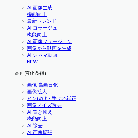
AI 画像生成
機能向上
最新トレンド
AI コラージュ
機能向上
AI 画像フュージョン
画像から動画を生成
AI シネマ動画
NEW
高画質化＆補正
画像 高画質化
画像拡大
ピンぼけ・手ぶれ補正
画像ノイズ除去
AI 置き換え
機能向上
AI 除去
AI 画像拡張