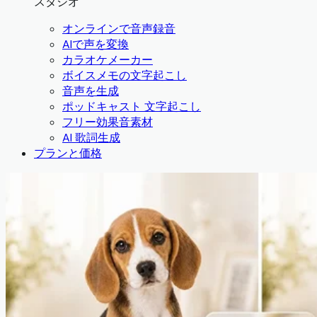
スタジオ
オンラインで音声録音
AIで声を変換
カラオケメーカー
ボイスメモの文字起こし
音声を生成
ポッドキャスト 文字起こし
フリー効果音素材
AI 歌詞生成
プランと価格