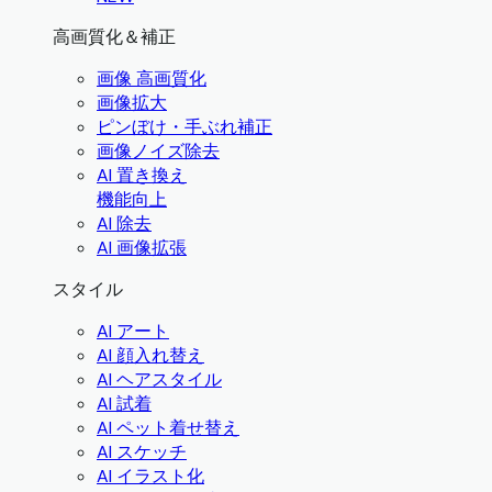
高画質化＆補正
画像 高画質化
画像拡大
ピンぼけ・手ぶれ補正
画像ノイズ除去
AI 置き換え
機能向上
AI 除去
AI 画像拡張
スタイル
AI アート
AI 顔入れ替え
AI ヘアスタイル
AI 試着
AI ペット着せ替え
AI スケッチ
AI イラスト化