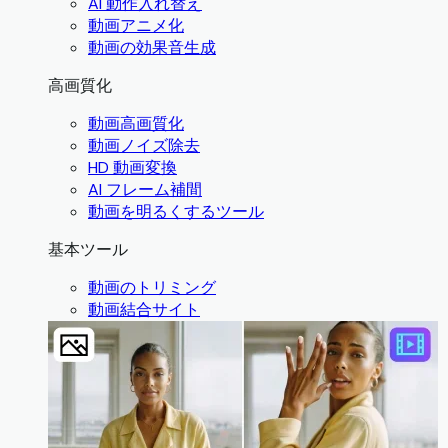
AI 動作入れ替え
動画アニメ化
動画の効果音生成
高画質化
動画高画質化
動画ノイズ除去
HD 動画変換
AI フレーム補間
動画を明るくするツール
基本ツール
動画のトリミング
動画結合サイト