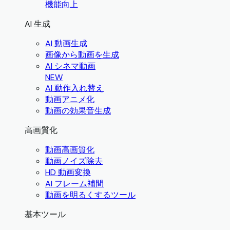
機能向上
AI 生成
AI 動画生成
画像から動画を生成
AI シネマ動画
NEW
AI 動作入れ替え
動画アニメ化
動画の効果音生成
高画質化
動画高画質化
動画ノイズ除去
HD 動画変換
AI フレーム補間
動画を明るくするツール
基本ツール