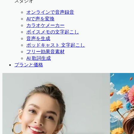
スタジオ
オンラインで音声録音
AIで声を変換
カラオケメーカー
ボイスメモの文字起こし
音声を生成
ポッドキャスト 文字起こし
フリー効果音素材
AI 歌詞生成
プランと価格