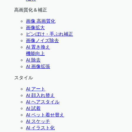
高画質化＆補正
画像 高画質化
画像拡大
ピンぼけ・手ぶれ補正
画像ノイズ除去
AI 置き換え
機能向上
AI 除去
AI 画像拡張
スタイル
AI アート
AI 顔入れ替え
AI ヘアスタイル
AI 試着
AI ペット着せ替え
AI スケッチ
AI イラスト化