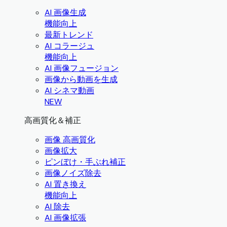
AI 画像生成
機能向上
最新トレンド
AI コラージュ
機能向上
AI 画像フュージョン
画像から動画を生成
AI シネマ動画
NEW
高画質化＆補正
画像 高画質化
画像拡大
ピンぼけ・手ぶれ補正
画像ノイズ除去
AI 置き換え
機能向上
AI 除去
AI 画像拡張