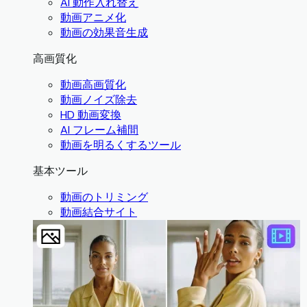
AI 動作入れ替え
動画アニメ化
動画の効果音生成
高画質化
動画高画質化
動画ノイズ除去
HD 動画変換
AI フレーム補間
動画を明るくするツール
基本ツール
動画のトリミング
動画結合サイト