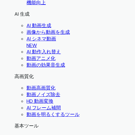
機能向上
AI 生成
AI 動画生成
画像から動画を生成
AI シネマ動画
NEW
AI 動作入れ替え
動画アニメ化
動画の効果音生成
高画質化
動画高画質化
動画ノイズ除去
HD 動画変換
AI フレーム補間
動画を明るくするツール
基本ツール