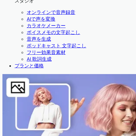
スタジオ
オンラインで音声録音
AIで声を変換
カラオケメーカー
ボイスメモの文字起こし
音声を生成
ポッドキャスト 文字起こし
フリー効果音素材
AI 歌詞生成
プランと価格