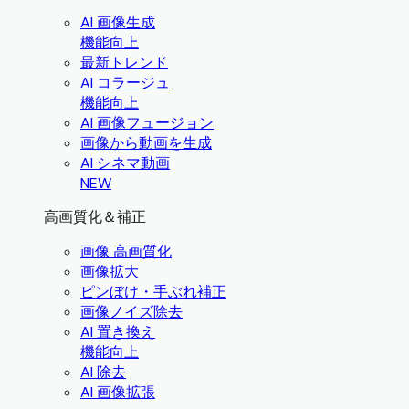
AI 画像生成
機能向上
最新トレンド
AI コラージュ
機能向上
AI 画像フュージョン
画像から動画を生成
AI シネマ動画
NEW
高画質化＆補正
画像 高画質化
画像拡大
ピンぼけ・手ぶれ補正
画像ノイズ除去
AI 置き換え
機能向上
AI 除去
AI 画像拡張