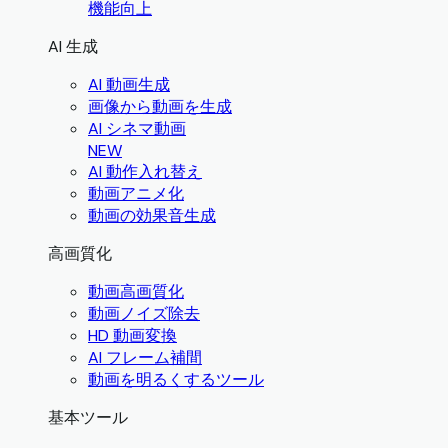
機能向上
AI 生成
AI 動画生成
画像から動画を生成
AI シネマ動画
NEW
AI 動作入れ替え
動画アニメ化
動画の効果音生成
高画質化
動画高画質化
動画ノイズ除去
HD 動画変換
AI フレーム補間
動画を明るくするツール
基本ツール