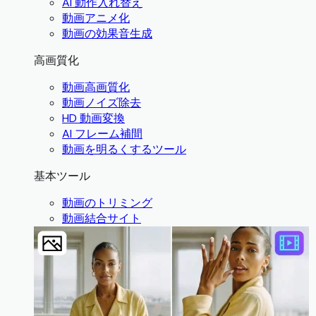
AI 動作入れ替え
動画アニメ化
動画の効果音生成
高画質化
動画高画質化
動画ノイズ除去
HD 動画変換
AI フレーム補間
動画を明るくするツール
基本ツール
動画のトリミング
動画結合サイト