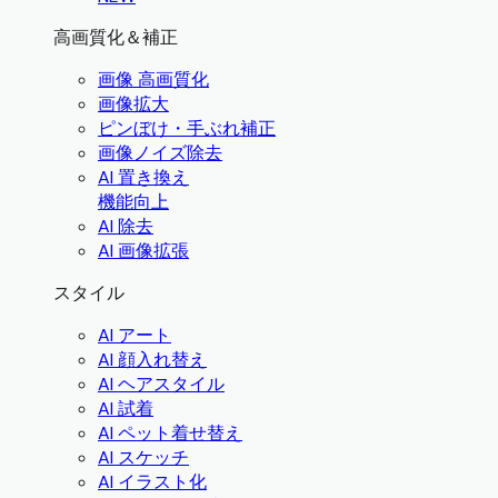
高画質化＆補正
画像 高画質化
画像拡大
ピンぼけ・手ぶれ補正
画像ノイズ除去
AI 置き換え
機能向上
AI 除去
AI 画像拡張
スタイル
AI アート
AI 顔入れ替え
AI ヘアスタイル
AI 試着
AI ペット着せ替え
AI スケッチ
AI イラスト化