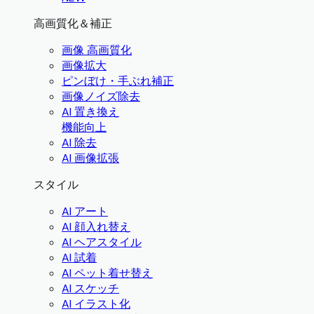
高画質化＆補正
画像 高画質化
画像拡大
ピンぼけ・手ぶれ補正
画像ノイズ除去
AI 置き換え
機能向上
AI 除去
AI 画像拡張
スタイル
AI アート
AI 顔入れ替え
AI ヘアスタイル
AI 試着
AI ペット着せ替え
AI スケッチ
AI イラスト化