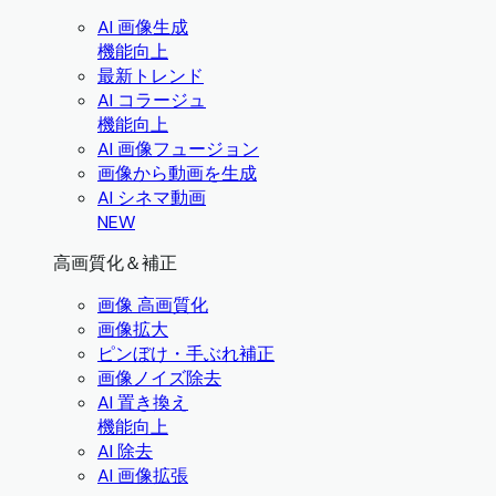
AI 画像生成
機能向上
最新トレンド
AI コラージュ
機能向上
AI 画像フュージョン
画像から動画を生成
AI シネマ動画
NEW
高画質化＆補正
画像 高画質化
画像拡大
ピンぼけ・手ぶれ補正
画像ノイズ除去
AI 置き換え
機能向上
AI 除去
AI 画像拡張