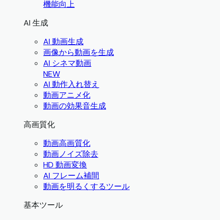
機能向上
AI 生成
AI 動画生成
画像から動画を生成
AI シネマ動画
NEW
AI 動作入れ替え
動画アニメ化
動画の効果音生成
高画質化
動画高画質化
動画ノイズ除去
HD 動画変換
AI フレーム補間
動画を明るくするツール
基本ツール