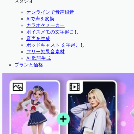
スタジオ
オンラインで音声録音
AIで声を変換
カラオケメーカー
ボイスメモの文字起こし
音声を生成
ポッドキャスト 文字起こし
フリー効果音素材
AI 歌詞生成
プランと価格