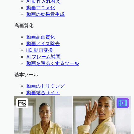
AI 動作入れ替え
動画アニメ化
動画の効果音生成
高画質化
動画高画質化
動画ノイズ除去
HD 動画変換
AI フレーム補間
動画を明るくするツール
基本ツール
動画のトリミング
動画結合サイト