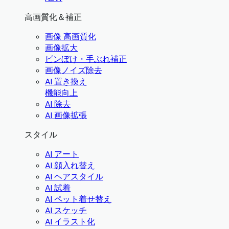
高画質化＆補正
画像 高画質化
画像拡大
ピンぼけ・手ぶれ補正
画像ノイズ除去
AI 置き換え
機能向上
AI 除去
AI 画像拡張
スタイル
AI アート
AI 顔入れ替え
AI ヘアスタイル
AI 試着
AI ペット着せ替え
AI スケッチ
AI イラスト化