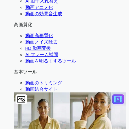
AI 動作入れ替え
動画アニメ化
動画の効果音生成
高画質化
動画高画質化
動画ノイズ除去
HD 動画変換
AI フレーム補間
動画を明るくするツール
基本ツール
動画のトリミング
動画結合サイト