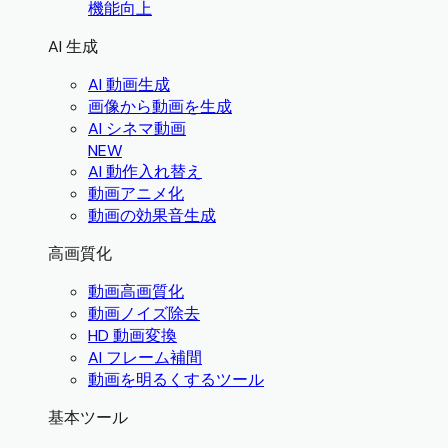
機能向上
AI 生成
AI 動画生成
画像から動画を生成
AI シネマ動画
NEW
AI 動作入れ替え
動画アニメ化
動画の効果音生成
高画質化
動画高画質化
動画ノイズ除去
HD 動画変換
AI フレーム補間
動画を明るくするツール
基本ツール