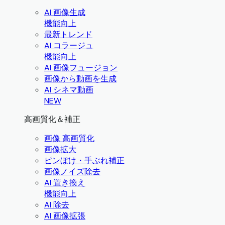
AI 画像生成
機能向上
最新トレンド
AI コラージュ
機能向上
AI 画像フュージョン
画像から動画を生成
AI シネマ動画
NEW
高画質化＆補正
画像 高画質化
画像拡大
ピンぼけ・手ぶれ補正
画像ノイズ除去
AI 置き換え
機能向上
AI 除去
AI 画像拡張