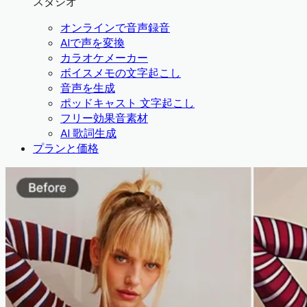
スタジオ
オンラインで音声録音
AIで声を変換
カラオケメーカー
ボイスメモの文字起こし
音声を生成
ポッドキャスト 文字起こし
フリー効果音素材
AI 歌詞生成
プランと価格