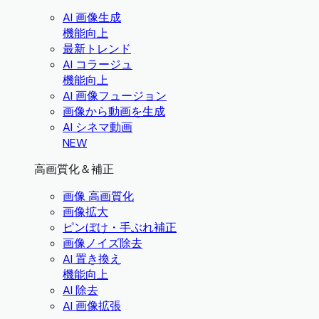
AI 画像生成
機能向上
最新トレンド
AI コラージュ
機能向上
AI 画像フュージョン
画像から動画を生成
AI シネマ動画
NEW
高画質化＆補正
画像 高画質化
画像拡大
ピンぼけ・手ぶれ補正
画像ノイズ除去
AI 置き換え
機能向上
AI 除去
AI 画像拡張