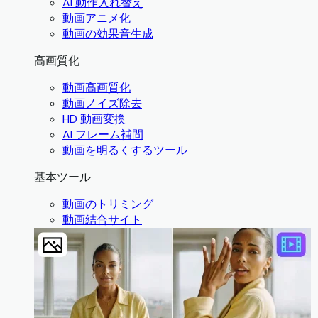
AI 動作入れ替え
動画アニメ化
動画の効果音生成
高画質化
動画高画質化
動画ノイズ除去
HD 動画変換
AI フレーム補間
動画を明るくするツール
基本ツール
動画のトリミング
動画結合サイト