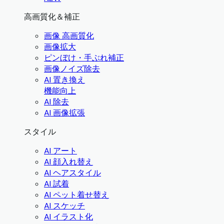
高画質化＆補正
画像 高画質化
画像拡大
ピンぼけ・手ぶれ補正
画像ノイズ除去
AI 置き換え
機能向上
AI 除去
AI 画像拡張
スタイル
AI アート
AI 顔入れ替え
AI ヘアスタイル
AI 試着
AI ペット着せ替え
AI スケッチ
AI イラスト化