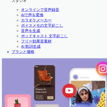
スタジオ
オンラインで音声録音
AIで声を変換
カラオケメーカー
ボイスメモの文字起こし
音声を生成
ポッドキャスト 文字起こし
フリー効果音素材
AI 歌詞生成
プランと価格