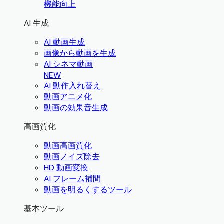
機能向上
AI 生成
AI 動画生成
画像から動画を生成
AI シネマ動画
NEW
AI 動作入れ替え
動画アニメ化
動画の効果音生成
高画質化
動画高画質化
動画ノイズ除去
HD 動画変換
AI フレーム補間
動画を明るくするツール
基本ツール