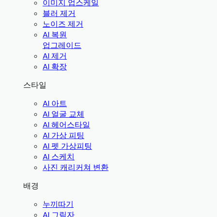
이미지 업스케일
블러 제거
노이즈 제거
AI 복원
업그레이드
AI 제거
AI 확장
스타일
AI 아트
AI 얼굴 교체
AI 헤어스타일
AI 가상 피팅
AI 펫 가상피팅
AI 스케치
사진 캐리커쳐 변환
배경
누끼따기
AI 그림자