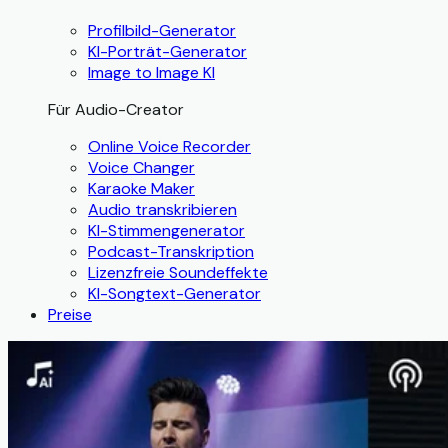
Profilbild-Generator
KI-Porträt-Generator
Image to Image KI
Für Audio-Creator
Online Voice Recorder
Voice Changer
Karaoke Maker
Audio transkribieren
KI-Stimmengenerator
Podcast-Transkription
Lizenzfreie Soundeffekte
KI-Songtext-Generator
Preise