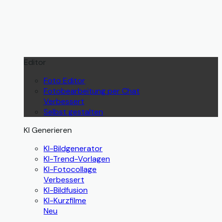
Editor
Foto Editor
Fotobearbeitung per Chat
Verbessert
Selbst gestalten
KI Generieren
KI-Bildgenerator
KI-Trend-Vorlagen
KI-Fotocollage
Verbessert
KI-Bildfusion
KI-Kurzfilme
Neu