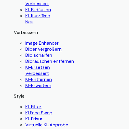
Verbessert
KI-Bildfusion
KI-Kurzfilme
Neu
Verbessern
Image Enhancer
Bilder vergrößern
Bild schärfen
Bildrauschen entfernen
KI-Ersetzen
Verbessert
KI-Entfernen
KI-Erweitern
Style
KI-Filter
KI Face Swap
KI-Frisur
Virtuelle KI-Anprobe