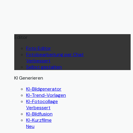
Editor
Foto Editor
Fotobearbeitung per Chat
Verbessert
Selbst gestalten
KI Generieren
KI-Bildgenerator
KI-Trend-Vorlagen
KI-Fotocollage
Verbessert
KI-Bildfusion
KI-Kurzfilme
Neu