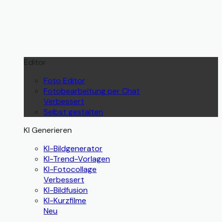
Editor
Foto Editor
Fotobearbeitung per Chat
Verbessert
Selbst gestalten
KI Generieren
KI-Bildgenerator
KI-Trend-Vorlagen
KI-Fotocollage
Verbessert
KI-Bildfusion
KI-Kurzfilme
Neu