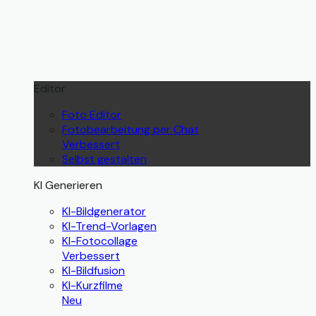
Editor
Foto Editor
Fotobearbeitung per Chat
Verbessert
Selbst gestalten
KI Generieren
KI-Bildgenerator
KI-Trend-Vorlagen
KI-Fotocollage
Verbessert
KI-Bildfusion
KI-Kurzfilme
Neu