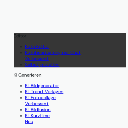
Editor
Foto Editor
Fotobearbeitung per Chat
Verbessert
Selbst gestalten
KI Generieren
KI-Bildgenerator
KI-Trend-Vorlagen
KI-Fotocollage
Verbessert
KI-Bildfusion
KI-Kurzfilme
Neu