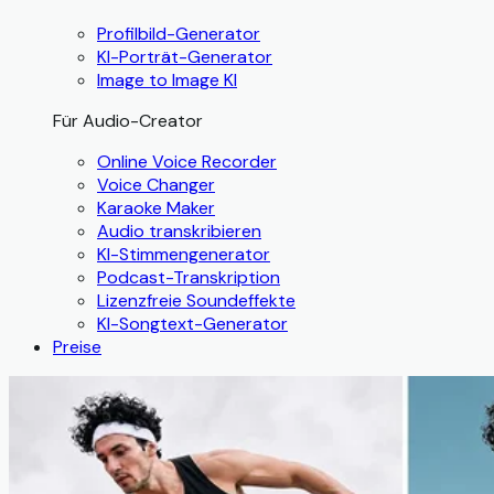
Profilbild-Generator
KI-Porträt-Generator
Image to Image KI
Für Audio-Creator
Online Voice Recorder
Voice Changer
Karaoke Maker
Audio transkribieren
KI-Stimmengenerator
Podcast-Transkription
Lizenzfreie Soundeffekte
KI-Songtext-Generator
Preise