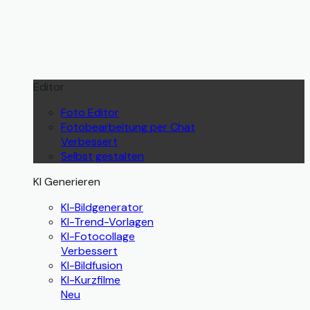
Editor
Foto Editor
Fotobearbeitung per Chat
Verbessert
Selbst gestalten
KI Generieren
KI-Bildgenerator
KI-Trend-Vorlagen
KI-Fotocollage
Verbessert
KI-Bildfusion
KI-Kurzfilme
Neu