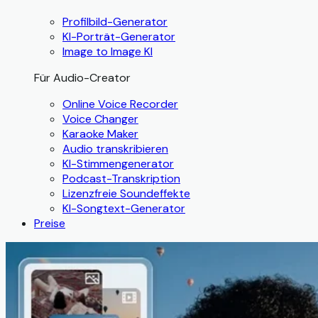
Profilbild-Generator
KI-Porträt-Generator
Image to Image KI
Für Audio-Creator
Online Voice Recorder
Voice Changer
Karaoke Maker
Audio transkribieren
KI-Stimmengenerator
Podcast-Transkription
Lizenzfreie Soundeffekte
KI-Songtext-Generator
Preise