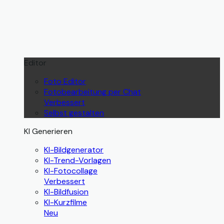
Editor
Foto Editor
Fotobearbeitung per Chat
Verbessert
Selbst gestalten
KI Generieren
KI-Bildgenerator
KI-Trend-Vorlagen
KI-Fotocollage
Verbessert
KI-Bildfusion
KI-Kurzfilme
Neu