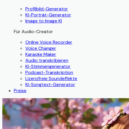
Profilbild-Generator
KI-Porträt-Generator
Image to Image KI
Für Audio-Creator
Online Voice Recorder
Voice Changer
Karaoke Maker
Audio transkribieren
KI-Stimmengenerator
Podcast-Transkription
Lizenzfreie Soundeffekte
KI-Songtext-Generator
Preise