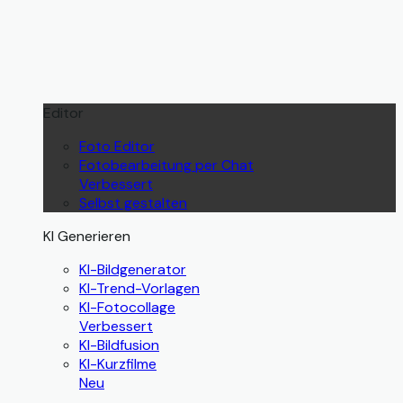
Editor
Foto Editor
Fotobearbeitung per Chat
Verbessert
Selbst gestalten
KI Generieren
KI-Bildgenerator
KI-Trend-Vorlagen
KI-Fotocollage
Verbessert
KI-Bildfusion
KI-Kurzfilme
Neu