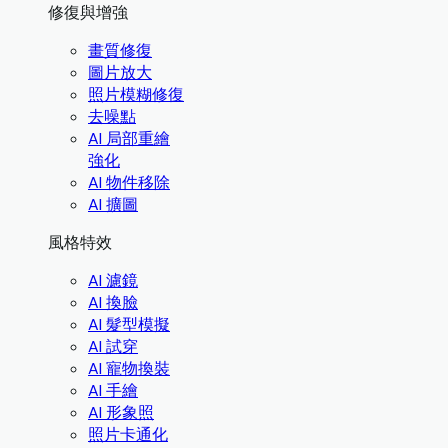
修復與增強
畫質修復
圖片放大
照片模糊修復
去噪點
AI 局部重繪
強化
AI 物件移除
AI 擴圖
風格特效
AI 濾鏡
AI 換臉
AI 髮型模擬
AI 試穿
AI 寵物換裝
AI 手繪
AI 形象照
照片卡通化