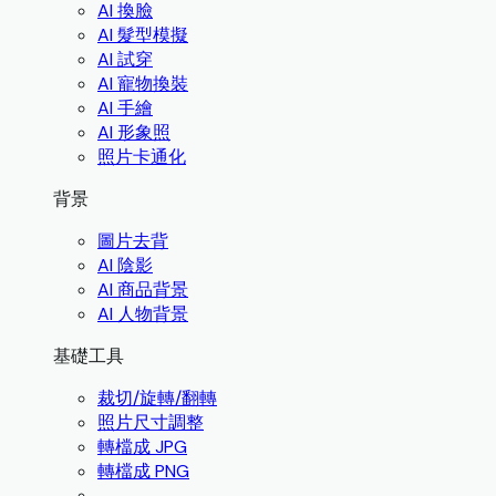
AI 換臉
AI 髮型模擬
AI 試穿
AI 寵物換裝
AI 手繪
AI 形象照
照片卡通化
背景
圖片去背
AI 陰影
AI 商品背景
AI 人物背景
基礎工具
裁切/旋轉/翻轉
照片尺寸調整
轉檔成 JPG
轉檔成 PNG