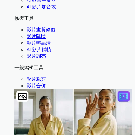
AI 動畫生成器
AI 影片加音效
修復工具
影片畫質修復
影片降噪
影片轉高清
AI 影片補幀
影片調亮
一般編輯工具
影片裁剪
影片合併