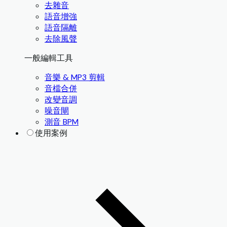
去雜音
語音增強
語音隔離
去除風聲
一般編輯工具
音樂 & MP3 剪輯
音檔合併
改變音調
噪音閘
測音 BPM
使用案例