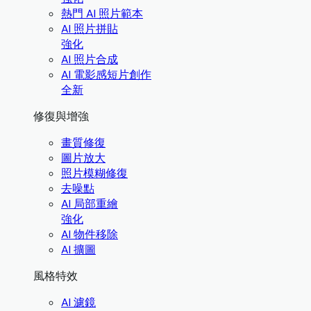
熱門 AI 照片範本
AI 照片拼貼
強化
AI 照片合成
AI 電影感短片創作
全新
修復與增強
畫質修復
圖片放大
照片模糊修復
去噪點
AI 局部重繪
強化
AI 物件移除
AI 擴圖
風格特效
AI 濾鏡