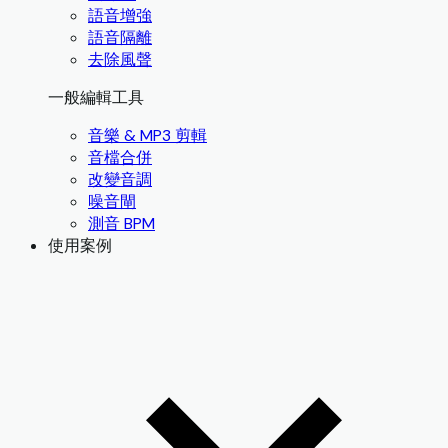
語音增強
語音隔離
去除風聲
一般編輯工具
音樂 & MP3 剪輯
音檔合併
改變音調
噪音閘
測音 BPM
使用案例