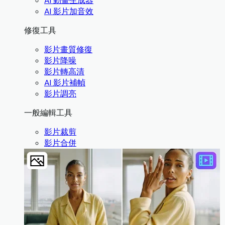
AI 動畫生成器
AI 影片加音效
修復工具
影片畫質修復
影片降噪
影片轉高清
AI 影片補幀
影片調亮
一般編輯工具
影片裁剪
影片合併