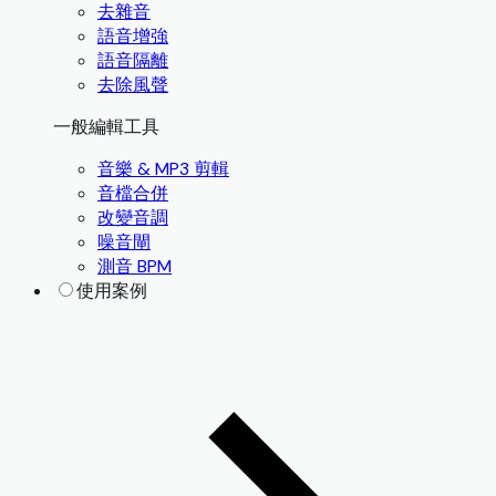
去雜音
語音增強
語音隔離
去除風聲
一般編輯工具
音樂 & MP3 剪輯
音檔合併
改變音調
噪音閘
測音 BPM
使用案例