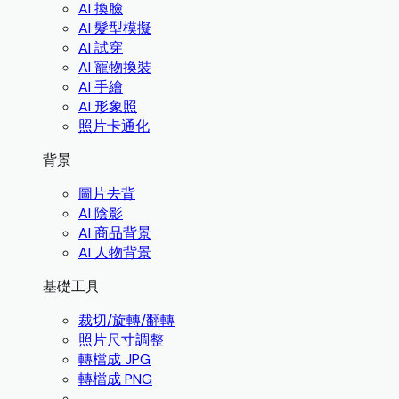
AI 換臉
AI 髮型模擬
AI 試穿
AI 寵物換裝
AI 手繪
AI 形象照
照片卡通化
背景
圖片去背
AI 陰影
AI 商品背景
AI 人物背景
基礎工具
裁切/旋轉/翻轉
照片尺寸調整
轉檔成 JPG
轉檔成 PNG