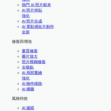
熱門 AI 照片範本
AI 照片拼貼
強化
AI 照片合成
AI 電影感短片創作
全新
修復與增強
畫質修復
圖片放大
照片模糊修復
去噪點
AI 局部重繪
強化
AI 物件移除
AI 擴圖
風格特效
AI 濾鏡