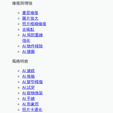
修復與增強
畫質修復
圖片放大
照片模糊修復
去噪點
AI 局部重繪
強化
AI 物件移除
AI 擴圖
風格特效
AI 濾鏡
AI 換臉
AI 髮型模擬
AI 試穿
AI 寵物換裝
AI 手繪
AI 形象照
照片卡通化