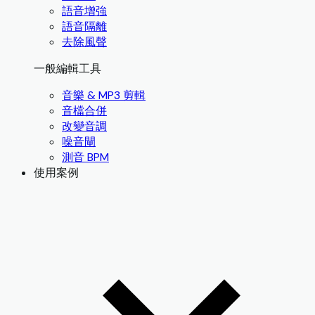
語音增強
語音隔離
去除風聲
一般編輯工具
音樂 & MP3 剪輯
音檔合併
改變音調
噪音閘
測音 BPM
使用案例